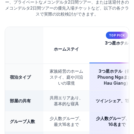
ー、プライベートなメコンデルタ2日間ツアー、または送迎付きの
メコンデルタ2日間ツアーの優先入場チケットなど、以下の各クラ
スで実際の比較検討ができます。
TOP PICK
3つ星ホテル
ホームステイ
（エアコン、ツインルー
（共有の地元住宅）
有）
家族経営のホーム
3つ星ホテル（例
宿泊タイプ
ステイ、庭や川沿
Phuong Ngaまた
いの環境
Hau Giang）
共用エリアあり、
部屋の共有
ツインシェア、1室
基本的な寝具
少人数グループ、
少人数グループ、最
グループ人数
最大16名まで
16名まで