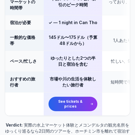
マーケットの
っており、ス
引のピーク時間
時間帯
宿泊が必要
✓ — 1 night in Can Tho
一般的な価格
145ドル〜175ドル（予算
1人あたり2
帯
48ドルから）
ゆったりとした2つの半
ペース/忙しさ
忙しい、9〜
日と宿泊を含む
おすすめの旅
市場や川の生活を体験し
短時間で手
行者
たい旅行者
See tickets &
prices
Verdict:
実際の水上マーケット体験とメコンデルタの観光名所を
ゆっくり巡るなら2日間のツアーを、ホーチミン市を離れて宿泊す