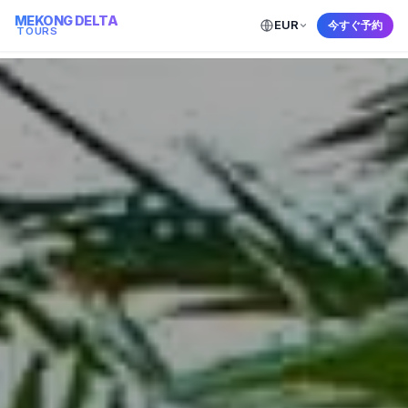
MEKONG DELTA
EUR
Mekong Delta Tours
今すぐ予約
TOURS