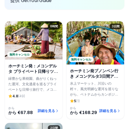
提供
GetYourGuide
8時間
3日間
無料キャンセル
無料キャンセル
ホーチミン発：メコンデル
ホーチミン発プノンペン行
タ プライベート日帰りツア
き メコンデルタ3日間アド
ー
緑豊かな果樹園、曲がりくねっ
ベンチャーツアー
水上マーケット、川沿いの
た運河、文化遺産を巡るプライ
村々、風光明媚な運河を巡りな
ベートな日帰り旅行で、メコン
がら、ベトナムからカンボジア
デルタの中心部を体験しましょ
4.8
(49)
へ渡る3日間の旅。
う。
5
(1)
から
から
詳細を見る
詳細を見る
から €67.88
から €168.29
2日間