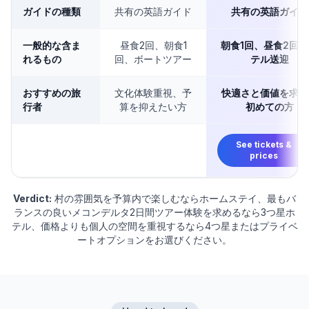
ガイドの種類
共有の英語ガイド
共有の英語ガイド
一般的な含ま
昼食2回、朝食1
朝食1回、昼食2回
れるもの
回、ボートツアー
テル送迎
おすすめの旅
文化体験重視、予
快適さと価値を求め
行者
算を抑えたい方
初めての方
See tickets &
prices
Verdict:
村の雰囲気を予算内で楽しむならホームステイ、最もバ
ランスの良いメコンデルタ2日間ツアー体験を求めるなら3つ星ホ
テル、価格よりも個人の空間を重視するなら4つ星またはプライベ
ートオプションをお選びください。