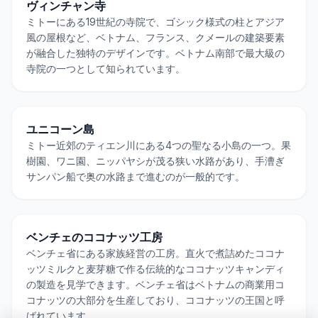
ヴィンチャン寺
ミトーにある19世紀の寺院で、ゴシック様式の柱とアジア
風の屋根など、ベトナム、フランス、クメールの建築要素
が融合した独特のデザインです。ベトナム南部で最大級の
寺院の一つとして知られています。
ユニコーン島
ミトー近郊のティエン川にある4つの聖なる小島の一つ。果
樹園、ワニ園、ニッパヤシが茂る狭い水路があり、手漕ぎ
サンパン船で奥の水路まで進むのが一般的です。
ベンチェのココナッツ工房
ベンチェ省にある家族経営の工房。直火で煮詰めたココナ
ッツミルクと麦芽糖で作る伝統的なココナッツキャンディ
の製造を見学できます。ベンチェ省はベトナムの商業用コ
コナッツの大部分を生産しており、ココナッツの王国と呼
ばれています。