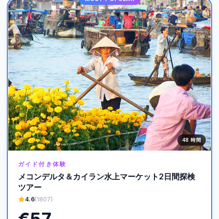
48 時間
ガイド付き体験
メコンデルタ＆カイラン水上マーケット2日間探検
ツアー
4.6
(1807)