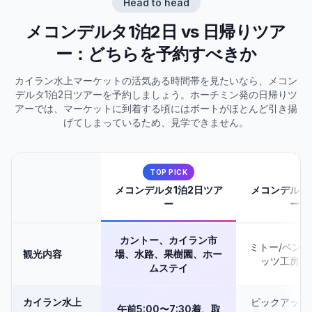
Head to head
メコンデルタ1泊2日 vs 日帰りツア
ー：どちらを予約すべきか
カイラン水上マーケットの活気ある時間帯を見たいなら、メコン
デルタ1泊2日ツアーを予約しましょう。ホーチミン発の日帰りツ
アーでは、マーケットに到着する頃にはボートがほとんど引き揚
げてしまっているため、見学できません。
TOP PICK
メコンデルタ1泊2日ツア
メコンデルタ
ー
ーチ
カントー、カイラン市
ミトー/ベン
観光内容
場、水路、果樹園、ホー
ッツ工房、
ムステイ
カイラン水上
ピックアップ
午前5:00〜7:30着、取