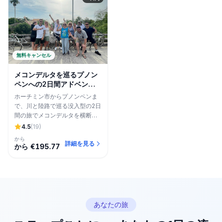
無料キャンセル
メコンデルタを巡るプノン
ペンへの2日間アドベンチ
ャー
ホーチミン市からプノンペンま
で、川と陸路で巡る没入型の2日
間の旅でメコンデルタを横断し
ます。
4.5
(19)
から
詳細を見る
から €195.77
あなたの旅