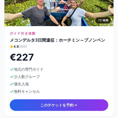
72 時間
ガイド付き体験
メコンデルタ3日間遠征：ホーチミン～プノンペン
4.8
(289)
€227
地元の専門ガイド
少人数グループ
優先入場
無料キャンセル
このチケットを予約